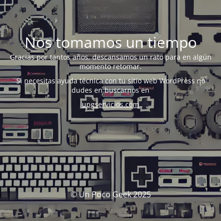
Nos tomamos un tiempo
Gracias por tantos años, descansamos un rato para en algún
momento retomar.
Si necesitas ayuda técnica con tu sitio web WordPress no
dudes en buscarnos en
upgservicios.com
© Un Poco Geek 2025