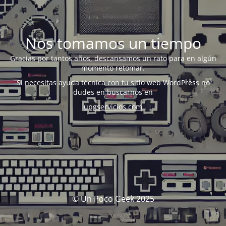
Nos tomamos un tiempo
Gracias por tantos años, descansamos un rato para en algún
momento retomar.
Si necesitas ayuda técnica con tu sitio web WordPress no
dudes en buscarnos en
upgservicios.com
© Un Poco Geek 2025