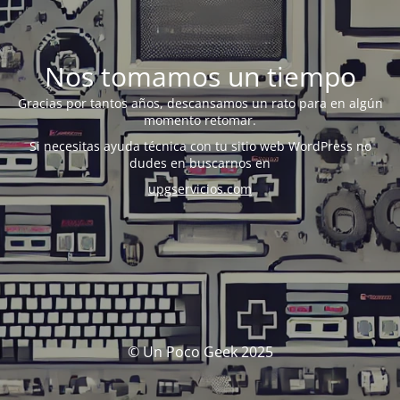
Nos tomamos un tiempo
Gracias por tantos años, descansamos un rato para en algún
momento retomar.
Si necesitas ayuda técnica con tu sitio web WordPress no
dudes en buscarnos en
upgservicios.com
© Un Poco Geek 2025