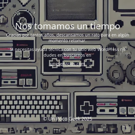
Nos tomamos un tiempo
Gracias por tantos años, descansamos un rato para en algún
momento retomar.
Si necesitas ayuda técnica con tu sitio web WordPress no
dudes en buscarnos en
upgservicios.com
© Un Poco Geek 2025