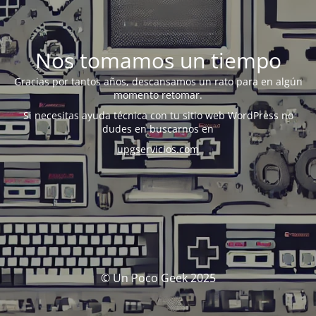
Nos tomamos un tiempo
Gracias por tantos años, descansamos un rato para en algún
momento retomar.
Si necesitas ayuda técnica con tu sitio web WordPress no
dudes en buscarnos en
upgservicios.com
© Un Poco Geek 2025