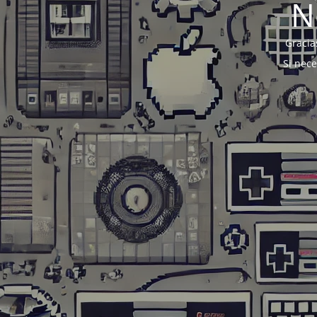
N
Gracia
Si nec