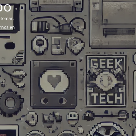
po
etomar.
rnos en