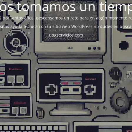
os tomamos un tiem
s por tantos años, descansamos un rato para en algún momento r
esitas ayuda técnica con tu sitio web WordPress no dudes en busca
upgservicios.com