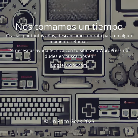
Nos tomamos un tiempo
Gracias por tantos años, descansamos un rato para en algún
momento retomar.
Si necesitas ayuda técnica con tu sitio web WordPress no
dudes en buscarnos en
upgservicios.com
© Un Poco Geek 2025