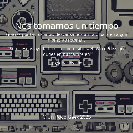
Nos tomamos un tiempo
Gracias por tantos años, descansamos un rato para en algún
momento retomar.
Si necesitas ayuda técnica con tu sitio web WordPress no
dudes en buscarnos en
upgservicios.com
© Un Poco Geek 2025