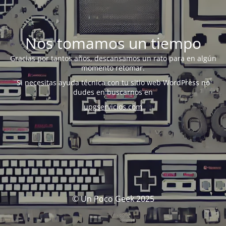
Nos tomamos un tiempo
Gracias por tantos años, descansamos un rato para en algún
momento retomar.
Si necesitas ayuda técnica con tu sitio web WordPress no
dudes en buscarnos en
upgservicios.com
© Un Poco Geek 2025