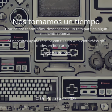
Nos tomamos un tiempo
Gracias por tantos años, descansamos un rato para en algún
momento retomar.
Si necesitas ayuda técnica con tu sitio web WordPress no
dudes en buscarnos en
upgservicios.com
© Un Poco Geek 2025