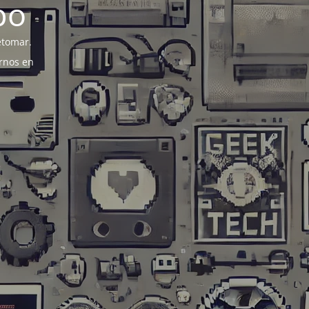
po
etomar.
rnos en