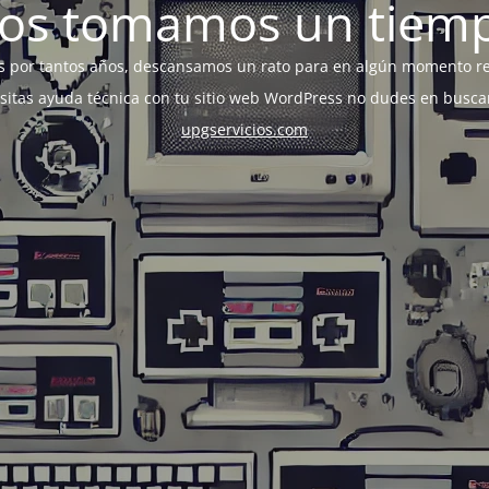
os tomamos un tiem
s por tantos años, descansamos un rato para en algún momento r
esitas ayuda técnica con tu sitio web WordPress no dudes en busca
upgservicios.com