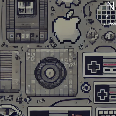
N
Gracia
Si nec