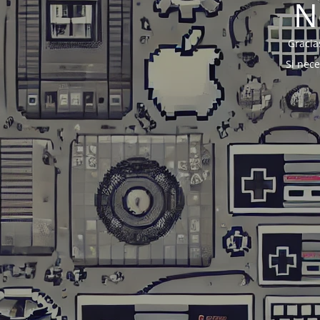
N
Gracia
Si nec