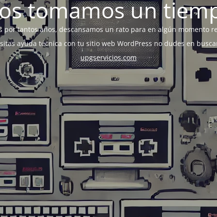
os tomamos un tiem
s por tantos años, descansamos un rato para en algún momento r
esitas ayuda técnica con tu sitio web WordPress no dudes en busca
upgservicios.com