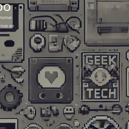
po
etomar.
rnos en