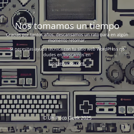
Nos tomamos un tiempo
Gracias por tantos años, descansamos un rato para en algún
momento retomar.
Si necesitas ayuda técnica con tu sitio web WordPress no
dudes en buscarnos en
upgservicios.com
© Un Poco Geek 2025