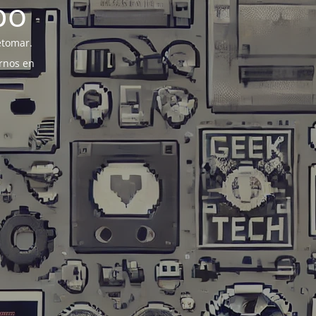
po
etomar.
rnos en