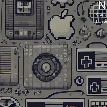
N
Gracia
Si nec