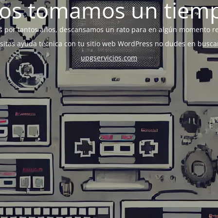
os tomamos un tiem
s por tantos años, descansamos un rato para en algún momento r
esitas ayuda técnica con tu sitio web WordPress no dudes en busca
upgservicios.com