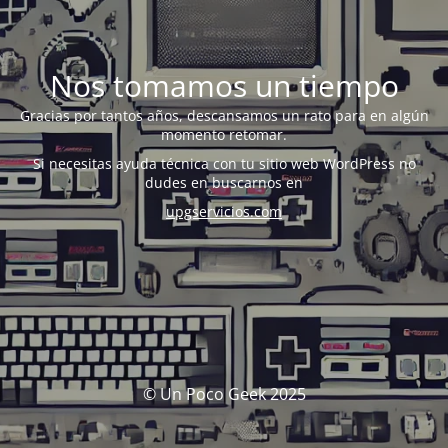
Nos tomamos un tiempo
Gracias por tantos años, descansamos un rato para en algún
momento retomar.
Si necesitas ayuda técnica con tu sitio web WordPress no
dudes en buscarnos en
upgservicios.com
© Un Poco Geek 2025