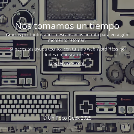
Nos tomamos un tiempo
Gracias por tantos años, descansamos un rato para en algún
momento retomar.
Si necesitas ayuda técnica con tu sitio web WordPress no
dudes en buscarnos en
upgservicios.com
© Un Poco Geek 2025