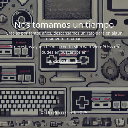
Nos tomamos un tiempo
Gracias por tantos años, descansamos un rato para en algún
momento retomar.
Si necesitas ayuda técnica con tu sitio web WordPress no
dudes en buscarnos en
upgservicios.com
© Un Poco Geek 2025