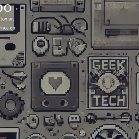
po
etomar.
rnos en