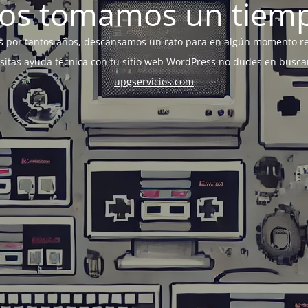
os tomamos un tiem
s por tantos años, descansamos un rato para en algún momento r
esitas ayuda técnica con tu sitio web WordPress no dudes en busca
upgservicios.com