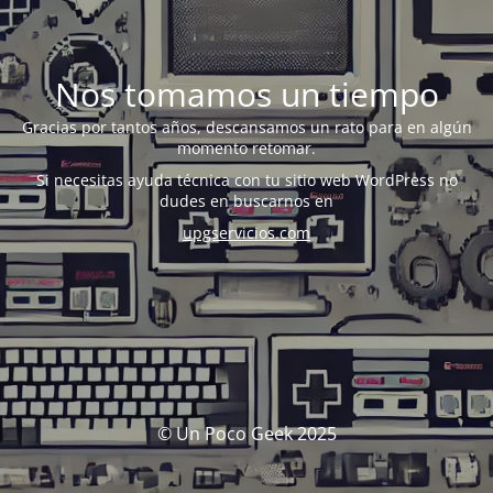
Nos tomamos un tiempo
Gracias por tantos años, descansamos un rato para en algún
momento retomar.
Si necesitas ayuda técnica con tu sitio web WordPress no
dudes en buscarnos en
upgservicios.com
© Un Poco Geek 2025