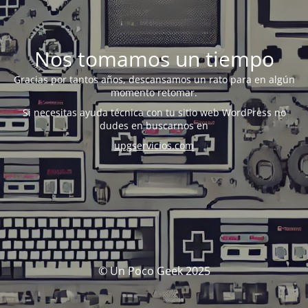
Nos tomamos un tiempo
Gracias por tantos años, descansamos un rato para en algún
momento retomar.
Si necesitas ayuda técnica con tu sitio web WordPress no
dudes en buscarnos en
upgservicios.com
© Un Poco Geek 2025