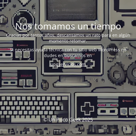
Nos tomamos un tiempo
Gracias por tantos años, descansamos un rato para en algún
momento retomar.
Si necesitas ayuda técnica con tu sitio web WordPress no
dudes en buscarnos en
upgservicios.com
© Un Poco Geek 2025