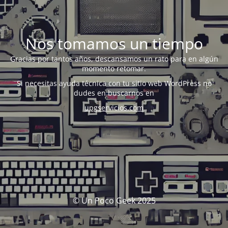
Nos tomamos un tiempo
Gracias por tantos años, descansamos un rato para en algún
momento retomar.
Si necesitas ayuda técnica con tu sitio web WordPress no
dudes en buscarnos en
upgservicios.com
© Un Poco Geek 2025