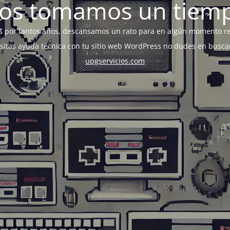
os tomamos un tiem
s por tantos años, descansamos un rato para en algún momento r
esitas ayuda técnica con tu sitio web WordPress no dudes en busca
upgservicios.com