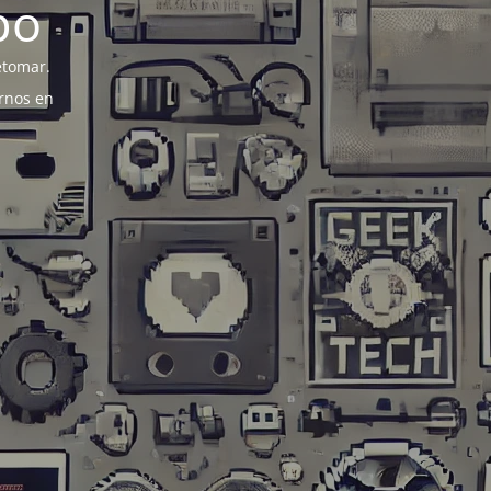
po
etomar.
rnos en