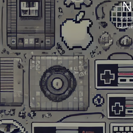
N
Gracia
Si nec