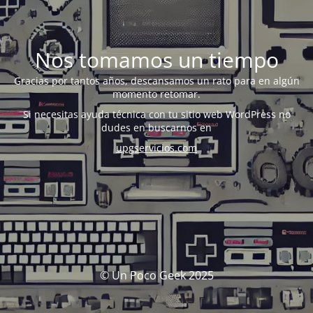
Nos tomamos un tiempo
Gracias por tantos años, descansamos un rato para en algún
momento retomar.
Si necesitas ayuda técnica con tu sitio web WordPress no
dudes en buscarnos en
upgservicios.com
© Un Poco Geek 2025