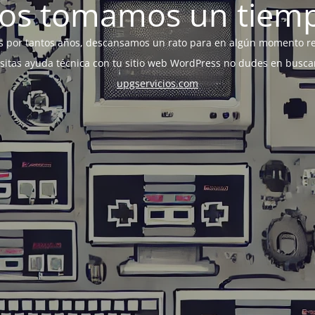
os tomamos un tiem
s por tantos años, descansamos un rato para en algún momento r
esitas ayuda técnica con tu sitio web WordPress no dudes en busca
upgservicios.com