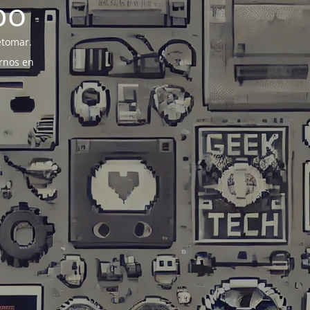
po
etomar.
rnos en