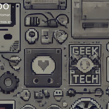
po
etomar.
rnos en