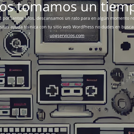
os tomamos un tiem
s por tantos años, descansamos un rato para en algún momento r
esitas ayuda técnica con tu sitio web WordPress no dudes en busca
upgservicios.com