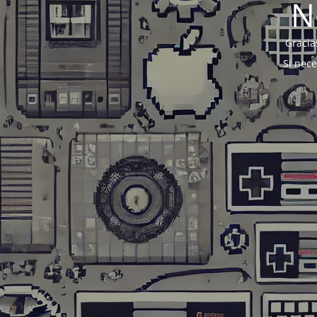
N
Gracia
Si nec