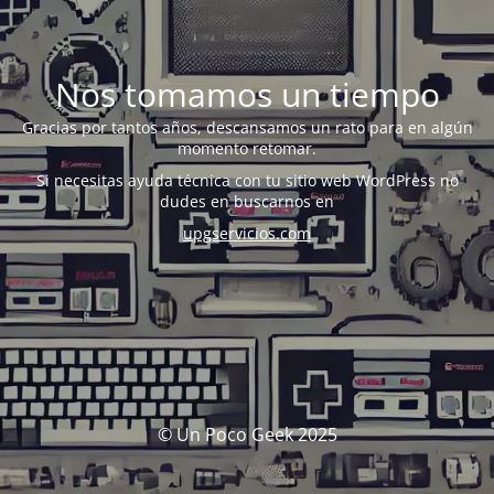
Nos tomamos un tiempo
Gracias por tantos años, descansamos un rato para en algún
momento retomar.
Si necesitas ayuda técnica con tu sitio web WordPress no
dudes en buscarnos en
upgservicios.com
© Un Poco Geek 2025