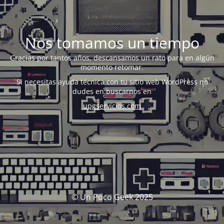
Nos tomamos un tiempo
Gracias por tantos años, descansamos un rato para en algún
momento retomar.
Si necesitas ayuda técnica con tu sitio web WordPress no
dudes en buscarnos en
upgservicios.com
© Un Poco Geek 2025