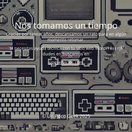
Nos tomamos un tiempo
Gracias por tantos años, descansamos un rato para en algún
momento retomar.
Si necesitas ayuda técnica con tu sitio web WordPress no
dudes en buscarnos en
upgservicios.com
© Un Poco Geek 2025