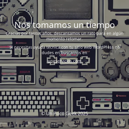
Nos tomamos un tiempo
Gracias por tantos años, descansamos un rato para en algún
momento retomar.
Si necesitas ayuda técnica con tu sitio web WordPress no
dudes en buscarnos en
upgservicios.com
© Un Poco Geek 2025