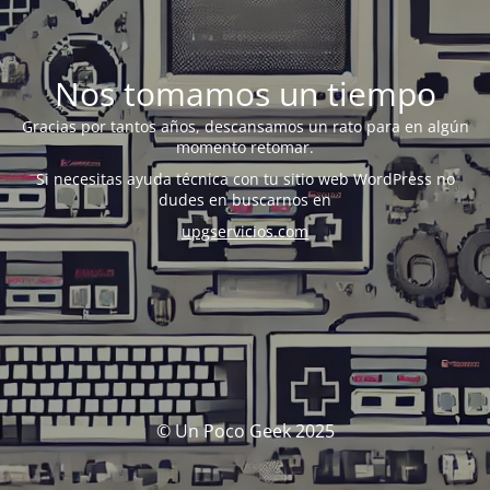
Nos tomamos un tiempo
Gracias por tantos años, descansamos un rato para en algún
momento retomar.
Si necesitas ayuda técnica con tu sitio web WordPress no
dudes en buscarnos en
upgservicios.com
© Un Poco Geek 2025