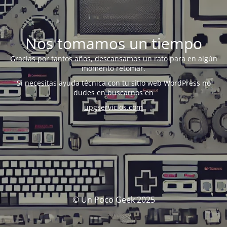
Nos tomamos un tiempo
Gracias por tantos años, descansamos un rato para en algún
momento retomar.
Si necesitas ayuda técnica con tu sitio web WordPress no
dudes en buscarnos en
upgservicios.com
© Un Poco Geek 2025