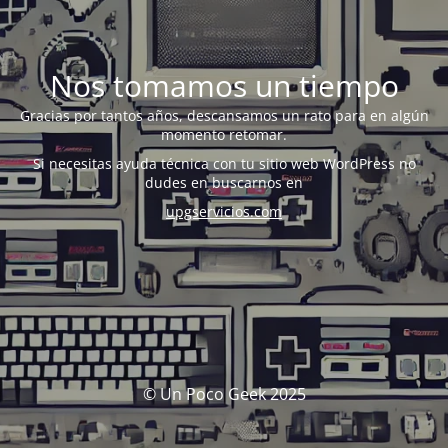
Nos tomamos un tiempo
Gracias por tantos años, descansamos un rato para en algún
momento retomar.
Si necesitas ayuda técnica con tu sitio web WordPress no
dudes en buscarnos en
upgservicios.com
© Un Poco Geek 2025