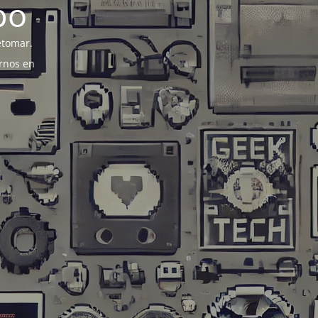
po
etomar.
rnos en