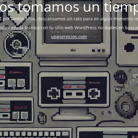
os tomamos un tiem
s por tantos años, descansamos un rato para en algún momento r
esitas ayuda técnica con tu sitio web WordPress no dudes en busca
upgservicios.com