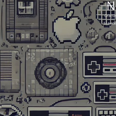
N
Gracia
Si nec