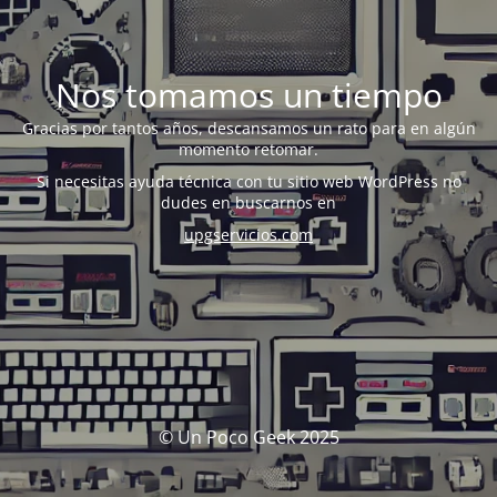
Nos tomamos un tiempo
Gracias por tantos años, descansamos un rato para en algún
momento retomar.
Si necesitas ayuda técnica con tu sitio web WordPress no
dudes en buscarnos en
upgservicios.com
© Un Poco Geek 2025