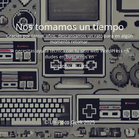
Nos tomamos un tiempo
Gracias por tantos años, descansamos un rato para en algún
momento retomar.
Si necesitas ayuda técnica con tu sitio web WordPress no
dudes en buscarnos en
upgservicios.com
© Un Poco Geek 2025