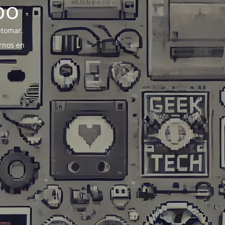
po
etomar.
rnos en