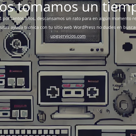
os tomamos un tiem
s por tantos años, descansamos un rato para en algún momento r
esitas ayuda técnica con tu sitio web WordPress no dudes en busca
upgservicios.com