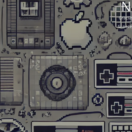
N
Gracia
Si nec