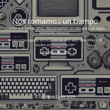
Nos tomamos un tiempo
Gracias por tantos años, descansamos un rato para en algún
momento retomar.
Si necesitas ayuda técnica con tu sitio web WordPress no
dudes en buscarnos en
upgservicios.com
© Un Poco Geek 2025