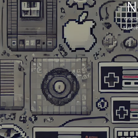
N
Gracia
Si nec