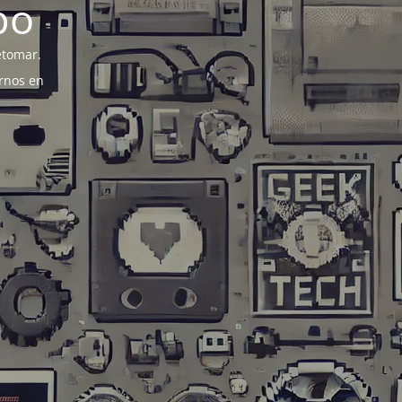
po
etomar.
rnos en