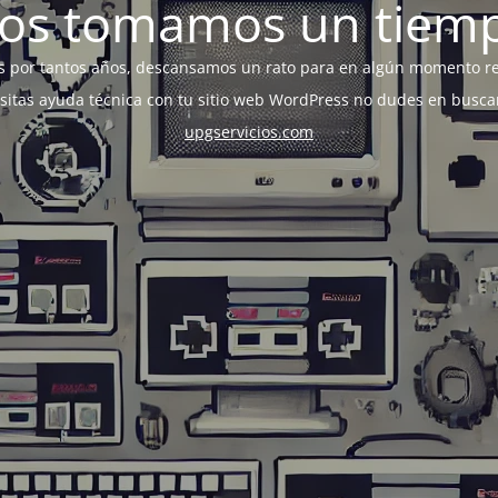
os tomamos un tiem
s por tantos años, descansamos un rato para en algún momento r
esitas ayuda técnica con tu sitio web WordPress no dudes en busca
upgservicios.com