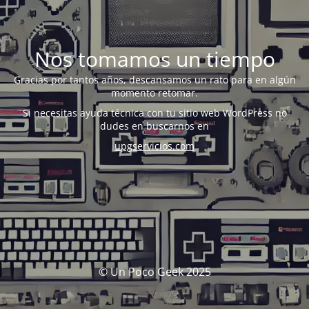
Nos tomamos un tiempo
Gracias por tantos años, descansamos un rato para en algún
momento retomar.
Si necesitas ayuda técnica con tu sitio web WordPress no
dudes en buscarnos en
upgservicios.com
© Un Poco Geek 2025