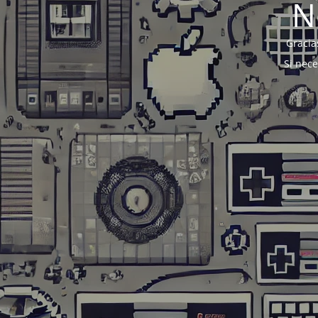
N
Gracia
Si nec