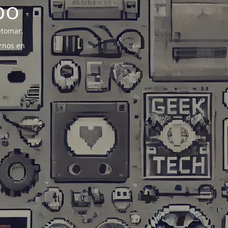
po
etomar.
rnos en