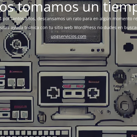
os tomamos un tiem
s por tantos años, descansamos un rato para en algún momento r
esitas ayuda técnica con tu sitio web WordPress no dudes en busca
upgservicios.com