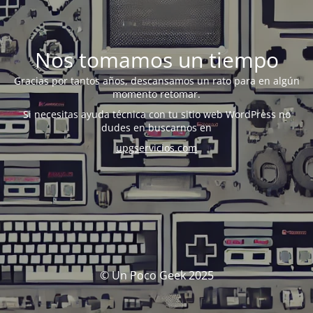
Nos tomamos un tiempo
Gracias por tantos años, descansamos un rato para en algún
momento retomar.
Si necesitas ayuda técnica con tu sitio web WordPress no
dudes en buscarnos en
upgservicios.com
© Un Poco Geek 2025