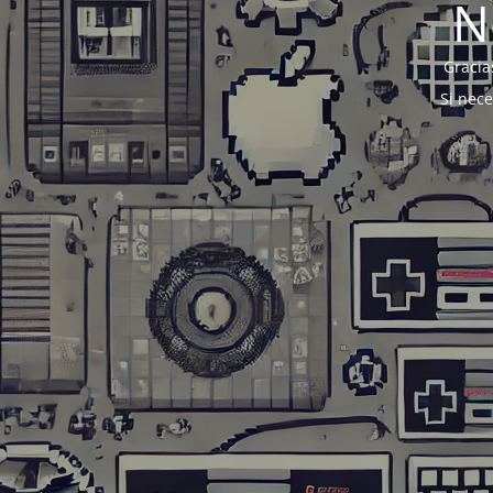
N
Gracia
Si nec