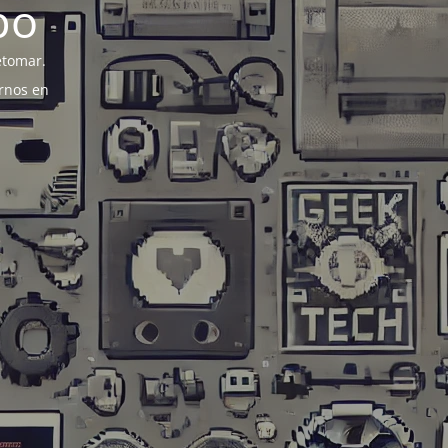
po
etomar.
rnos en