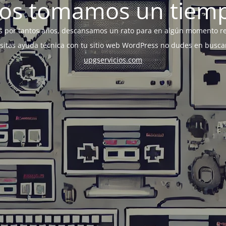
os tomamos un tiem
s por tantos años, descansamos un rato para en algún momento r
esitas ayuda técnica con tu sitio web WordPress no dudes en busca
upgservicios.com