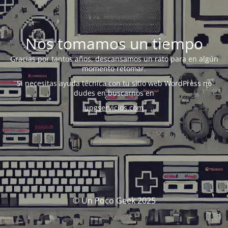
Nos tomamos un tiempo
Gracias por tantos años, descansamos un rato para en algún
momento retomar.
Si necesitas ayuda técnica con tu sitio web WordPress no
dudes en buscarnos en
upgservicios.com
© Un Poco Geek 2025