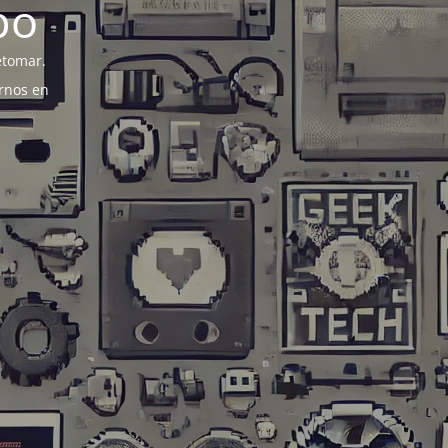
po
etomar.
rnos en