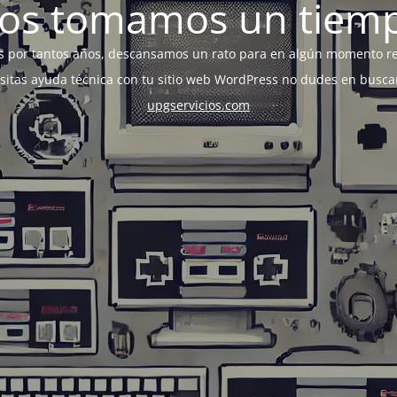
os tomamos un tiem
s por tantos años, descansamos un rato para en algún momento r
esitas ayuda técnica con tu sitio web WordPress no dudes en busca
upgservicios.com