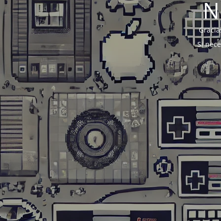
N
Gracia
Si nec