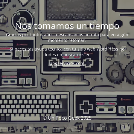
Nos tomamos un tiempo
Gracias por tantos años, descansamos un rato para en algún
momento retomar.
Si necesitas ayuda técnica con tu sitio web WordPress no
dudes en buscarnos en
upgservicios.com
© Un Poco Geek 2025