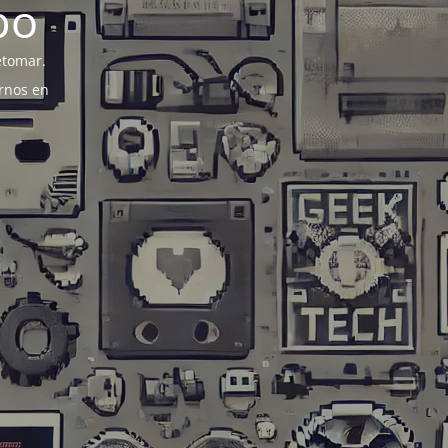
po
etomar.
rnos en