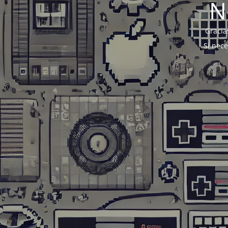
N
Gracia
Si nec