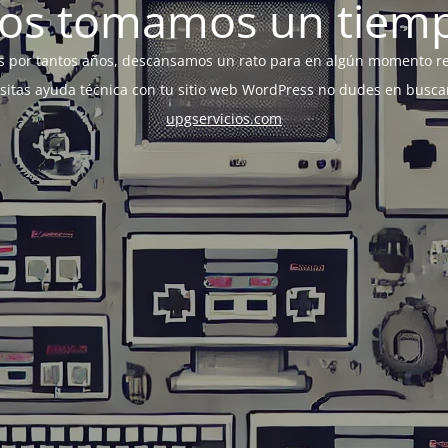
os tomamos un tiem
s por tantos años, descansamos un rato para en algún momento r
esitas ayuda técnica con tu sitio web WordPress no dudes en busca
upgservicios.com