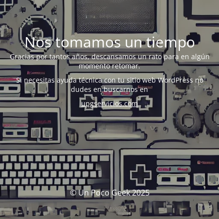
Nos tomamos un tiempo
Gracias por tantos años, descansamos un rato para en algún
momento retomar.
Si necesitas ayuda técnica con tu sitio web WordPress no
dudes en buscarnos en
upgservicios.com
© Un Poco Geek 2025