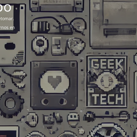
po
etomar.
rnos en