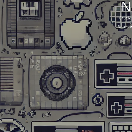
N
Gracia
Si nec