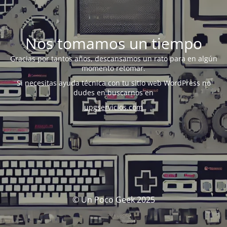
Nos tomamos un tiempo
Gracias por tantos años, descansamos un rato para en algún
momento retomar.
Si necesitas ayuda técnica con tu sitio web WordPress no
dudes en buscarnos en
upgservicios.com
© Un Poco Geek 2025